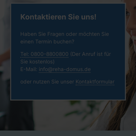
Kontaktieren Sie uns!
Haben Sie Fragen oder möchten Sie
einen Termin buchen?
Tel: 0800-8800800
(Der Anruf ist für
Sie kostenlos)
E-Mail:
info@reha-domus.de
oder nutzen Sie unser
Kontaktformular