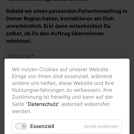
Sobald wir einen passenden Patientenauftrag in
Deiner Region haben, kontaktieren wir Dich
unverbindlich. Erst dann entscheidest Du
selbst, ob Du den Auftrag übernehmen
möchtest.
Wir nutzen Cookies auf unserer Website.
Einige von ihnen sind essenziell, während
andere uns helfen, diese Website und Ihre
Nutzungserfahrungen zu verbessern. Ihre
Zustimmung ist freiwillig und kann auf der
Seite "
Datenschutz
" jederzeit widerrufen
werden.
Essenziell
Details einblenden