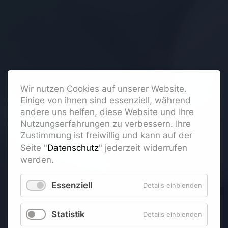
Wir nutzen Cookies auf unserer Website.
Einige von ihnen sind essenziell, während
andere uns helfen, diese Website und Ihre
Nutzungserfahrungen zu verbessern. Ihre
Zustimmung ist freiwillig und kann auf der
Seite "
Datenschutz
" jederzeit widerrufen
werden.
Essenziell
Details einblenden
Statistik
Details einblenden