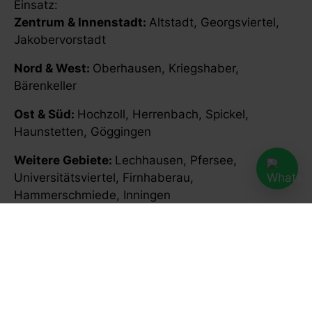
Einsatz:
Zentrum & Innenstadt:
Altstadt, Georgsviertel,
Jakobervorstadt
Nord & West:
Oberhausen, Kriegshaber,
Bärenkeller
Ost & Süd:
Hochzoll, Herrenbach, Spickel,
Haunstetten, Göggingen
Weitere Gebiete:
Lechhausen, Pfersee,
Universitätsviertel, Firnhaberau,
Hammerschmiede, Inningen
Warum Reha Domus Augsburg?
✔️ Mobile Therapie zu Hause, im Heim oder
betreuten Wohnen
✔️ Mindestens 45 Minuten pro Behandlung
✔️ Feste Therapeutin oder fester Therapeut